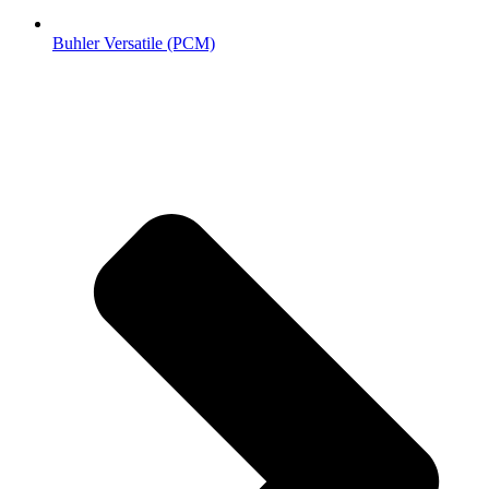
Buhler Versatile (РСМ)