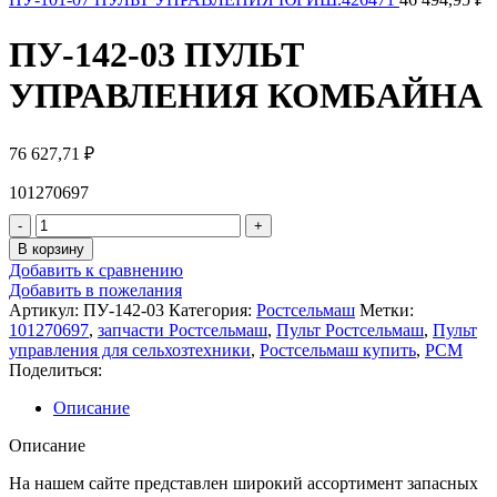
ПУ-142-03 ПУЛЬТ
УПРАВЛЕНИЯ КОМБАЙНА
76 627,71
₽
101270697
Количество
товара
В корзину
ПУ-142-
Добавить к сравнению
03
Добавить в пожелания
ПУЛЬТ
Артикул:
ПУ-142-03
Категория:
Ростсельмаш
Метки:
УПРАВЛЕНИЯ
101270697
,
запчасти Ростсельмаш
,
Пульт Ростсельмаш
,
Пульт
КОМБАЙНА
управления для сельхозтехники
,
Ростсельмаш купить
,
РСМ
Поделиться:
Описание
Описание
На нашем сайте представлен широкий ассортимент запасных