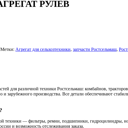
) АГРЕГАТ РУЛЕВ
Метки:
Агрегат для сельхозтехники
,
запчасти Ростсельмаш
,
Рост
тей для различной техники Ростсельмаш: комбайнов, тракторов,
го и зарубежного производства. Все детали обеспечивают стаби
?
ной техники — фильтры, ремни, подшипники, гидроцилиндры, н
России и возможность отслеживания заказа.