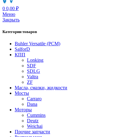
0
0,00
₽
Меню
Закрыть
Категории товаров
Buhler Versatile (РСМ)
SalforD
КПП
Lonking
SDF
SDLG
Valtra
ZF
Масла, смазки, жидкости
Мосты
Carraro
Dana
Моторы
Cummins
Deutz
Weichai
Прочие запчасти