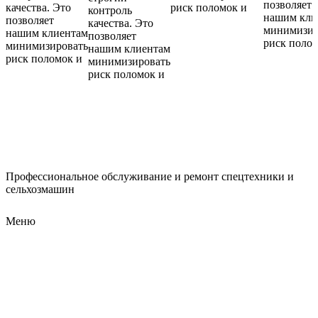
позволяет
качества. Это
риск поломок и
контроль
нашим кли
позволяет
качества. Это
минимизир
нашим клиентам
позволяет
риск поло
минимизировать
нашим клиентам
риск поломок и
минимизировать
риск поломок и
Профессиональное обслуживание и ремонт спецтехники и
сельхозмашин
Меню