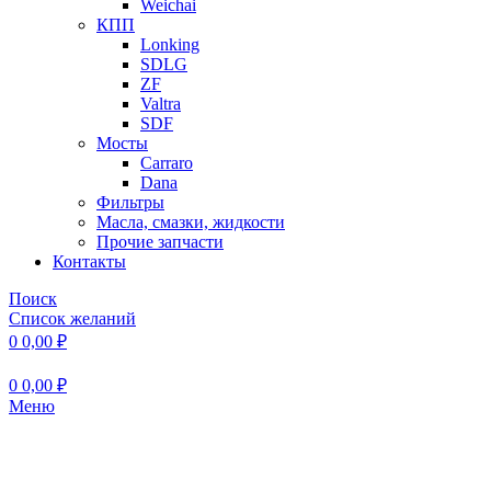
Weichai
КПП
Lonking
SDLG
ZF
Valtra
SDF
Мосты
Carraro
Dana
Фильтры
Масла, смазки, жидкости
Прочие запчасти
Контакты
Поиск
Список желаний
0
0,00
₽
0
0,00
₽
Меню