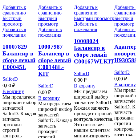
Добавить к
Добавить к
Добавить к
Добавить к
сравнению
сравнению
сравнению
сравнению
Быстрый
Быстрый
Быстрый просмотр
Быстрый
просмотр
просмотр
Добавить в
просмотр
Добавить в
Добавить в
пожелания
Добавить в
пожелания
пожелания
пожелания
10008024
10007829
10007987
Адаптер
Балансир в
Балансир в
Балансир в
поворот
сборе левый
сборе левый
сборе левый
Н930588
C00167WLKIT
C00045L
C00148L-
SalforD
KIT
SalforD
0,00
₽
SalforD
0,00
₽
В корзину
0,00
₽
SalforD
В корзину
Мы предла
В корзину
Мы предлагаем
0,00
₽
широкий в
Мы предлагаем
широкий выбор
В корзину
запчастей
широкий выбор
запчастей SalforD.
Мы предлагаем
SalforD. К
запчастей
Каждая запчасть
широкий выбор
запчасть
SalforD. Каждая
проходит строгий
запчастей
проходит
запчасть
контроль качества.
SalforD. Каждая
строгий
проходит
Это позволяет
запчасть
контроль
строгий
нашим клиентам
проходит
качества. 
контроль
минимизировать
строгий