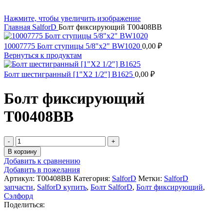
Нажмите, чтобы увеличить изображение
Главная
SalforD
Болт фиксирующий T00408BB
10007775 Болт ступицы 5/8"х2" BW1020
0,00
₽
Вернуться к продуктам
Болт шестигранный [1"X2 1/2"] B1625
0,00
₽
Болт фиксирующий
T00408BB
В корзину
Добавить к сравнению
Добавить в пожелания
Артикул:
T00408BB
Категория:
SalforD
Метки:
SalforD
запчасти
,
SalforD купить
,
Болт SalforD
,
Болт фиксирующий
,
Сэлфорд
Поделиться: