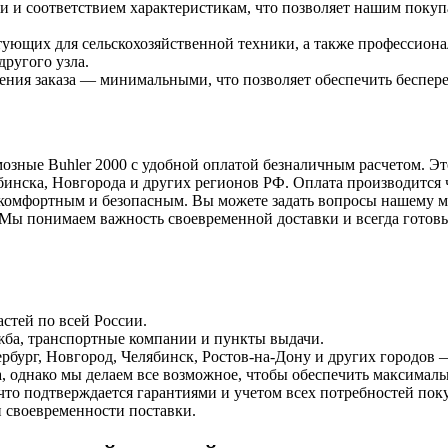
и и соответствием характеристикам, что позволяет нашим поку
ующих для сельскохозяйственной техники, а также профессион
ругого узла.
нения заказа — минимальными, что позволяет обеспечить беспер
мозные Buhler 2000 с удобной оплатой безналичным расчетом. Э
бинска, Новгорода и других регионов РФ. Оплата производится 
комфортным и безопасным. Вы можете задать вопросы нашему ме
т. Мы понимаем важность своевременной доставки и всегда гото
стей по всей России.
жба, транспортные компании и пункты выдачи.
бург, Новгород, Челябинск, Ростов-на-Дону и других городов 
а, однако мы делаем все возможное, чтобы обеспечить максималь
что подтверждается гарантиями и учетом всех потребностей пок
и своевременности поставки.