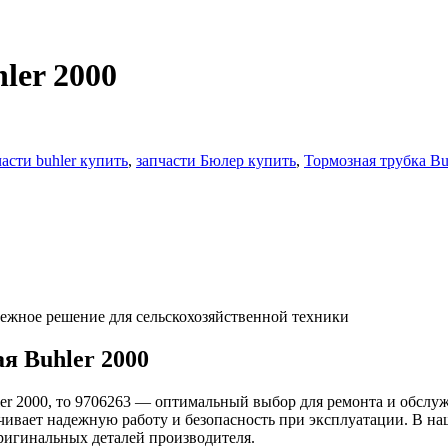
ler 2000
части buhler купить
,
запчасти Бюлер купить
,
Тормозная трубка Bu
дежное решение для сельскохозяйственной техники
я Buhler 2000
ler 2000, то 9706263 — оптимальный выбор для ремонта и обслу
чивает надежную работу и безопасность при эксплуатации. В наш
оригинальных деталей производителя.