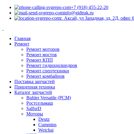
+7 (918) 455-22-20
info@gidtrak.ru
г. Аксай, ул Западная, зд. 2Д, офис 
Главная
Ремонт
Ремонт моторов
Ремонт мостов
Ремонт КПП
Ремонт гидроцилиндров
Ремонт спецтехники
Ремонт комбайнов
Поставка запчастей
Прицепная техника
Каталог запчастей
Buhler Versatile (РСМ)
Ростсельмаш
SalforD
Моторы
Deutz
Cummins
Weichai