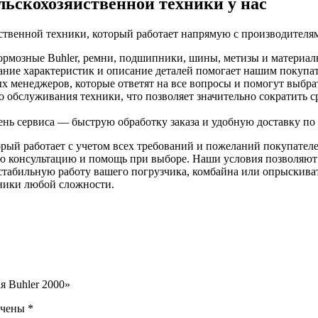
льскохозяйственной техники у нас
ственной техники, который работает напрямую с производителя
тормозные Buhler, ремни, подшипники, шины, метизы и материал
исание характеристик и описание деталей помогает нашим покупа
х менеджеров, которые ответят на все вопросы и помогут выбра
ого обслуживания техники, что позволяет значительно сократить
нь сервиса — быструю обработку заказа и удобную доставку по 
ый работает с учетом всех требований и пожеланий покупателей
ую консультацию и помощь при выборе. Наши условия позволяют 
стабильную работу вашего погрузчика, комбайна или опрыскиват
хники любой сложности.
я Buhler 2000»
ечены
*