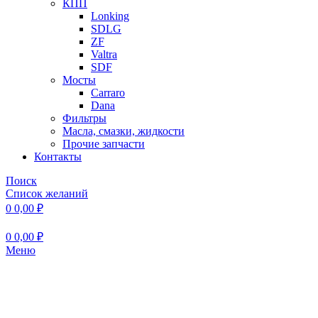
КПП
Lonking
SDLG
ZF
Valtra
SDF
Мосты
Carraro
Dana
Фильтры
Масла, смазки, жидкости
Прочие запчасти
Контакты
Поиск
Список желаний
0
0,00
₽
0
0,00
₽
Меню