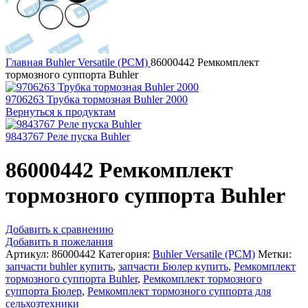
Главная
Buhler Versatile (РСМ)
86000442 Ремкомплект
тормозного суппорта Buhler
9706263 Трубка тормозная Buhler 2000
Вернуться к продуктам
9843767 Реле пуска Buhler
86000442 Ремкомплект
тормозного суппорта Buhler
Добавить к сравнению
Добавить в пожелания
Артикул:
86000442
Категория:
Buhler Versatile (РСМ)
Метки:
запчасти buhler купить
,
запчасти Бюлер купить
,
Ремкомплект
тормозного суппорта Buhler
,
Ремкомплект тормозного
суппорта Бюлер
,
Ремкомплект тормозного суппорта для
сельхозтехники