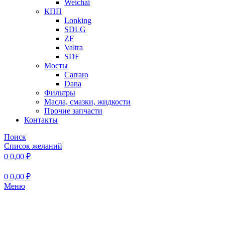
Weichai
КПП
Lonking
SDLG
ZF
Valtra
SDF
Мосты
Carraro
Dana
Фильтры
Масла, смазки, жидкости
Прочие запчасти
Контакты
Поиск
Список желаний
0
0,00
₽
0
0,00
₽
Меню