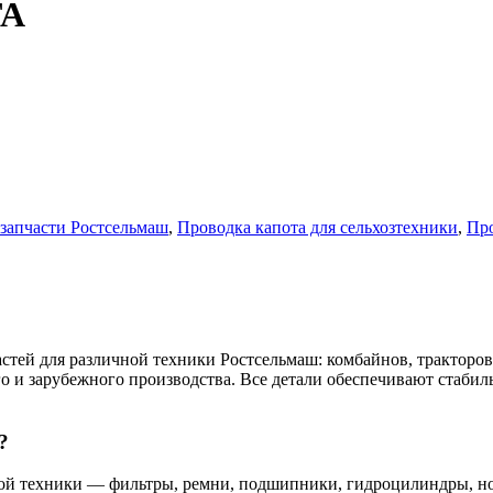
ТА
запчасти Ростсельмаш
,
Проводка капота для сельхозтехники
,
Про
тей для различной техники Ростсельмаш: комбайнов, тракторов,
го и зарубежного производства. Все детали обеспечивают стаби
?
ной техники — фильтры, ремни, подшипники, гидроцилиндры, н