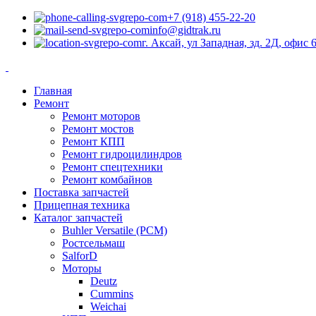
+7 (918) 455-22-20
info@gidtrak.ru
г. Аксай, ул Западная, зд. 2Д, офис 
Главная
Ремонт
Ремонт моторов
Ремонт мостов
Ремонт КПП
Ремонт гидроцилиндров
Ремонт спецтехники
Ремонт комбайнов
Поставка запчастей
Прицепная техника
Каталог запчастей
Buhler Versatile (РСМ)
Ростсельмаш
SalforD
Моторы
Deutz
Cummins
Weichai