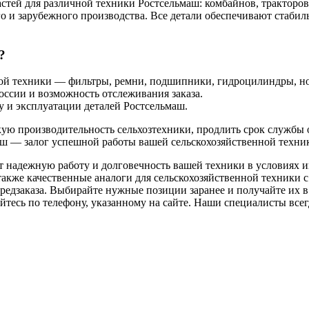
тей для различной техники Ростсельмаш: комбайнов, тракторов,
го и зарубежного производства. Все детали обеспечивают стаби
?
ной техники — фильтры, ремни, подшипники, гидроцилиндры, н
России и возможность отслеживания заказа.
у и эксплуатации деталей Ростсельмаш.
кую производительность сельхозтехники, продлить срок службы
ш — залог успешной работы вашей сельскохозяйственной техни
т надежную работу и долговечность вашей техники в условиях 
акже качественные аналоги для сельскохозяйственной техники с
редзаказа. Выбирайте нужные позиции заранее и получайте их в 
тесь по телефону, указанному на сайте. Наши специалисты всегд