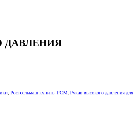
ОГО ДАВЛЕНИЯ
ники
,
Ростсельмаш купить
,
РСМ
,
Рукав высокого давления для