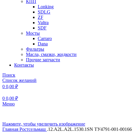
КПП
Lonking
SDLG
ZF
Valtra
SDF
Мосты
Carraro
Dana
Фильтры
Масла, смазки, жидкости
Прочие запчасти
Контакты
Поиск
Список желаний
0
0,00
₽
0
0,00
₽
Меню
Нажмите, чтобы увеличить изображение
Главная
Ростсельмаш
.12.А2L.А2L.1530.1SN ТУ4791-001-