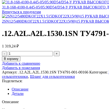
31.8-168-4100-0.445-05/05.90D54/D54-У РУКАВ ВЫСОКОГ
Вернуться к продуктам
2SN12/5480DKOГ22Х1.515DKOГ22Х15(90)15 РУКАВ ВЫ
.12.А2L.А2L.1530.1SN ТУ4
1 319,24
₽
В корзину
Добавить к сравнению
Добавить в пожелания
Артикул:
.12.А2L.А2L.1530.1SN ТУ4791-001-00166
Категория:
сельхозтехники
,
Шланг для сельхозтехники
Поделиться:
Описание
Детали
Описание