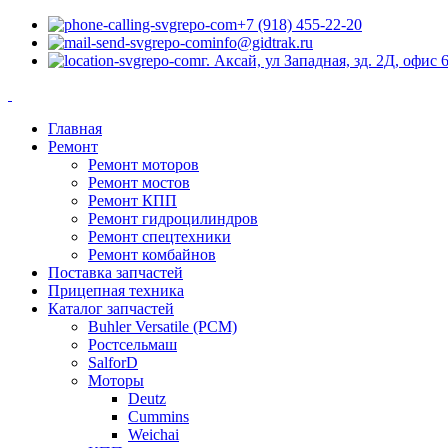
+7 (918) 455-22-20
info@gidtrak.ru
г. Аксай, ул Западная, зд. 2Д, офис 
Главная
Ремонт
Ремонт моторов
Ремонт мостов
Ремонт КПП
Ремонт гидроцилиндров
Ремонт спецтехники
Ремонт комбайнов
Поставка запчастей
Прицепная техника
Каталог запчастей
Buhler Versatile (РСМ)
Ростсельмаш
SalforD
Моторы
Deutz
Cummins
Weichai