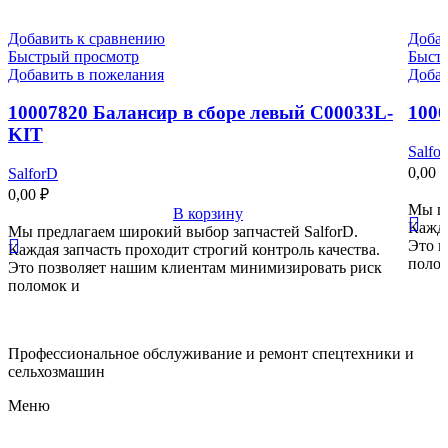
Добавить к сравнению
Добав
Быстрый просмотр
Быст
Добавить в пожелания
Добав
10007820 Балансир в сборе левый C00033L-
1000
KIT
Salfo
0,00
SalforD
0,00
₽
Мы пр
В корзину
Кажда
Мы предлагаем широкий выбор запчастей SalforD.
Это п
Каждая запчасть проходит строгий контроль качества.
полом
Это позволяет нашим клиентам минимизировать риск
поломок и
Профессиональное обслуживание и ремонт спецтехники и
сельхозмашин
Меню