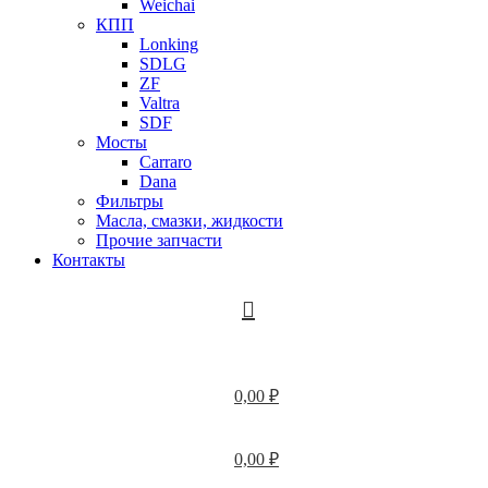
Weichai
КПП
Lonking
SDLG
ZF
Valtra
SDF
Мосты
Carraro
Dana
Фильтры
Масла, смазки, жидкости
Прочие запчасти
Контакты
0,00
₽
0,00
₽