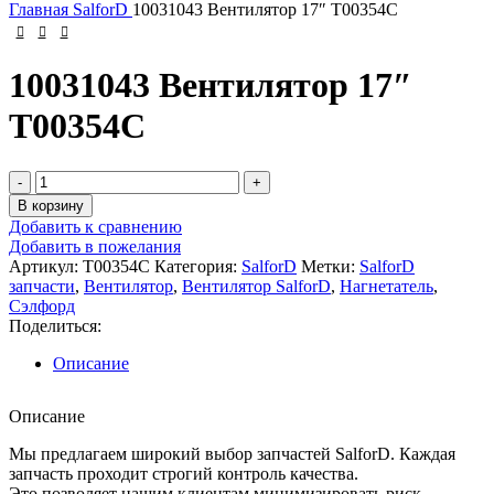
Главная
SalforD
10031043 Вентилятор 17″ T00354C
10031043 Вентилятор 17″
T00354C
Количество
товара
В корзину
10031043
Добавить к сравнению
Вентилятор
Добавить в пожелания
17"
Артикул:
T00354C
Категория:
SalforD
Метки:
SalforD
T00354C
запчасти
,
Вентилятор
,
Вентилятор SalforD
,
Нагнетатель
,
Сэлфорд
Поделиться:
Описание
Описание
Мы предлагаем широкий выбор запчастей SalforD. Каждая
запчасть проходит строгий контроль качества.
Это позволяет нашим клиентам минимизировать риск