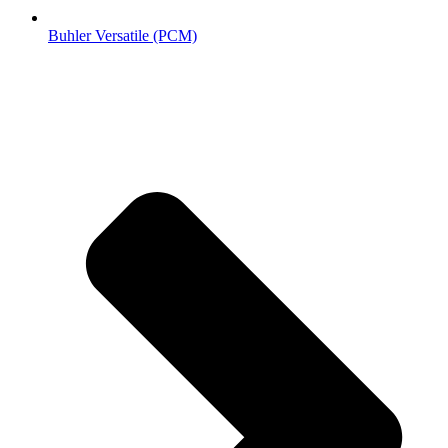
Buhler Versatile (РСМ)