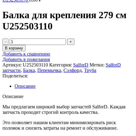
Балка для крепления 279 см
U252503110
Количество
товара
В корзину
Балка
Добавить к сравнению
для
Добавить в пожелания
крепления
Артикул:
U252503110
Категория:
SalforD
Метки:
SalforD
279
запчасти
,
Балка
,
Перемычка
,
Сэлфорд
,
Труба
см
Поделиться:
U252503110
Описание
Описание
Мы предлагаем широкий выбор запчастей SalforD. Каждая
запчасть проходит строгий контроль качества.
Это позволяет нашим клиентам минимизировать риск
поломок и снизить затраты на ремонт и обслуживание.