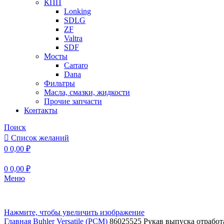
КПП
Lonking
SDLG
ZF
Valtra
SDF
Мосты
Carraro
Dana
Фильтры
Масла, смазки, жидкости
Прочие запчасти
Контакты
Поиск
Список желаний
0
0,00
₽
0
0,00
₽
Меню
Нажмите, чтобы увеличить изображение
Главная
Buhler Versatile (РСМ)
86025525 Рукав выпуска отработ