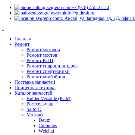
+7 (918) 455-22-20
info@gidtrak.ru
г. Аксай, ул Западная, зд. 2Д, офис 
Главная
Ремонт
Ремонт моторов
Ремонт мостов
Ремонт КПП
Ремонт гидроцилиндров
Ремонт спецтехники
Ремонт комбайнов
Поставка запчастей
Прицепная техника
Каталог запчастей
Buhler Versatile (РСМ)
Ростсельмаш
SalforD
Моторы
Deutz
Cummins
Weichai