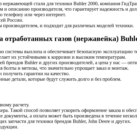
з нержавеющей стали для техники Buhler 2000, компания ГидТр
ам и описанию производителя, что гарантирует надежность и до
о телефону или через интернет.
ей России.
м производителем, и подходит для различных моделей техники.
 отработанных газов (нержавейка) Buhle
тью системы выхлопа и обеспечивает безопасную эксплуатацию т
лает их устойчивыми к коррозии и высоким температурам.
й брендов Buhler и других производителей, а цена у нас — опт
 болты и метизы, что значительно упрощает заказ и монтаж.
 получить гарантии на качество.
нные детали, которые будут служить долго и без проблем.
ному расчету.
ера. Такой способ позволяет ускорить оформление заказа и обесп
е документы, а оплата может быть произведена в течение нескол
х запчасти для техники брендов Buhler, John Deere и других.
одукции.