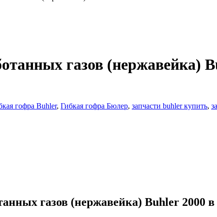
отанных газов (нержавейка) Bu
бкая гофра Buhler
,
Гибкая гофра Бюлер
,
запчасти buhler купить
,
з
анных газов (нержавейка) Buhler 2000 