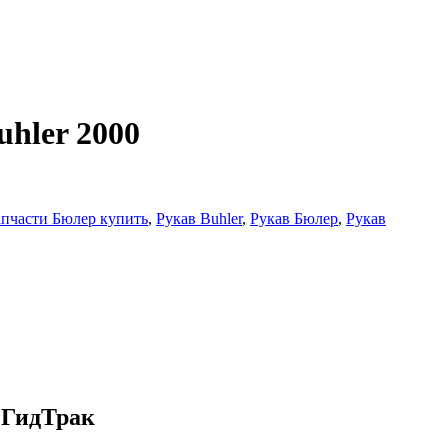
hler 2000
апчасти Бюлер купить
,
Рукав Buhler
,
Рукав Бюлер
,
Рукав
в ГидТрак