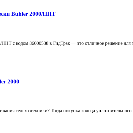
ески Buhler 2000/HHT
/HHT с кодом 86000538 в ГидТрак — это отличное решение для т
er 2000
вания сельхозтехники? Тогда покупка кольца уплотнительного (