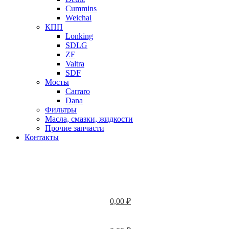
Cummins
Weichai
КПП
Lonking
SDLG
ZF
Valtra
SDF
Мосты
Carraro
Dana
Фильтры
Масла, смазки, жидкости
Прочие запчасти
Контакты
0,00
₽