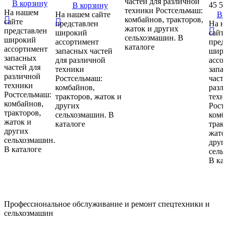
частей для различной
В корзину
45 5
В корзину
техники Ростсельмаш:
На нашем
На нашем сайте
В 
комбайнов, тракторов,
сайте
представлен
На н
жаток и других
представлен
широкий
сайт
сельхозмашин. В
широкий
ассортимент
пред
каталоге
ассортимент
запасных частей
широ
запасных
для различной
ассо
частей для
техники
запа
различной
Ростсельмаш:
часте
техники
комбайнов,
разл
Ростсельмаш:
тракторов, жаток и
техн
комбайнов,
других
Рост
тракторов,
сельхозмашин. В
комб
жаток и
каталоге
трак
других
жато
сельхозмашин.
друг
В каталоге
сель
В ка
Профессиональное обслуживание и ремонт спецтехники и
сельхозмашин