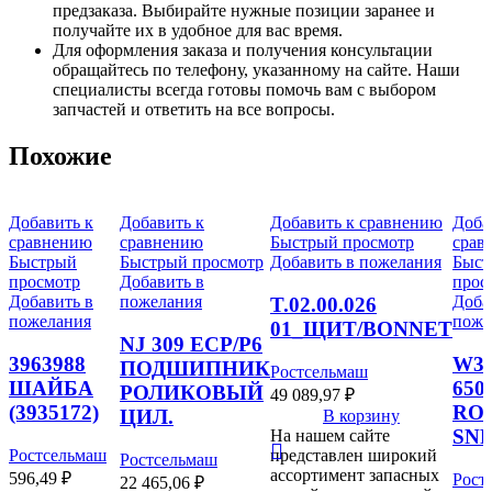
предзаказа. Выбирайте нужные позиции заранее и
получайте их в удобное для вас время.
Для оформления заказа и получения консультации
обращайтесь по телефону, указанному на сайте. Наши
специалисты всегда готовы помочь вам с выбором
запчастей и ответить на все вопросы.
Похожие
Добавить к
Добавить к
Добавить к сравнению
Доба
сравнению
сравнению
Быстрый просмотр
срав
Быстрый
Быстрый просмотр
Добавить в пожелания
Быст
просмотр
Добавить в
прос
Добавить в
пожелания
Доба
T.02.00.026
пожелания
поже
01_ЩИТ/BONNET
NJ 309 ECP/P6
3963988
W30
ПОДШИПНИК
Ростсельмаш
ШАЙБА
650
РОЛИКОВЫЙ
49 089,97
₽
(3935172)
ROS
ЦИЛ.
В корзину
SNR
На нашем сайте
Ростсельмаш
представлен широкий
Ростсельмаш
ассортимент запасных
596,49
₽
Рост
22 465,06
₽