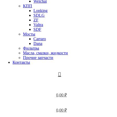
Weichai
КПП
Lonking
SDLG
ZF
Valtra
SDF
Мосты
Carraro
Dana
Фильтры
Масла, смазки, жидкости
Прочие запчасти
Контакты
0,00
₽
0,00
₽