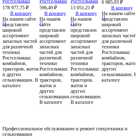
Ростсельмаш
Ростсельмаш
Ростсельмаш
6 985,93
₽
АВТОШИНА
178 977,75
₽
596,49
₽
13 051,21
₽
В корзину
В АШ
В корзину
В корзину
В корзину
На нашем сайте
На нашем сайте
На нашем
На нашем
представлен
представлен
сайте
сайте
широкий
широкий
представлен
представлен
ассортимент
ассортимент
широкий
широкий
запасных частей
запасных частей
ассортимент
ассортимент
для различной
для различной
запасных
запасных
техники
техники
частей для
частей для
Ростсельмаш:
Ростсельмаш:
различной
различной
комбайнов,
комбайнов,
техники
техники
тракторов, жаток
тракторов, жаток
Ростсельмаш:
Ростсельмаш:
других
и других
комбайнов,
комбайнов,
сельхозмашин. В
сельхозмашин. В
тракторов,
тракторов,
каталоге
каталоге
жаток и
жаток и
других
других
сельхозмашин.
сельхозмашин.
В каталоге
В каталоге
Профессиональное обслуживание и ремонт спецтехники и
сельхозмашин