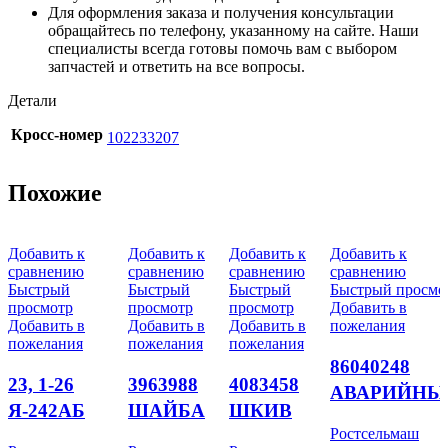
Для оформления заказа и получения консультации
обращайтесь по телефону, указанному на сайте. Наши
специалисты всегда готовы помочь вам с выбором
запчастей и ответить на все вопросы.
Детали
Кросс-номер
102233207
Похожие
Добавить к
Добавить к
Добавить к
Добавить к
сравнению
сравнению
сравнению
сравнению
Быстрый
Быстрый
Быстрый
Быстрый просмо
просмотр
просмотр
просмотр
Добавить в
Добавить в
Добавить в
Добавить в
пожелания
пожелания
пожелания
пожелания
86040248
23, 1-26
3963988
4083458
АВАРИЙНЫ
Я-242АБ
ШАЙБА
ШКИВ
МОЛОТОК
Ростсельмаш
НС12
(3935172)
(3046203)