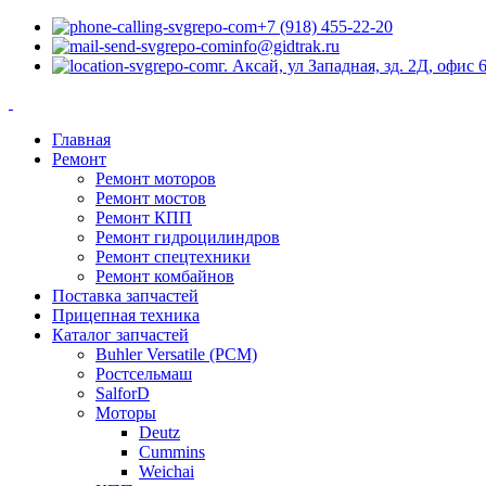
+7 (918) 455-22-20
info@gidtrak.ru
г. Аксай, ул Западная, зд. 2Д, офис 
Главная
Ремонт
Ремонт моторов
Ремонт мостов
Ремонт КПП
Ремонт гидроцилиндров
Ремонт спецтехники
Ремонт комбайнов
Поставка запчастей
Прицепная техника
Каталог запчастей
Buhler Versatile (РСМ)
Ростсельмаш
SalforD
Моторы
Deutz
Cummins
Weichai