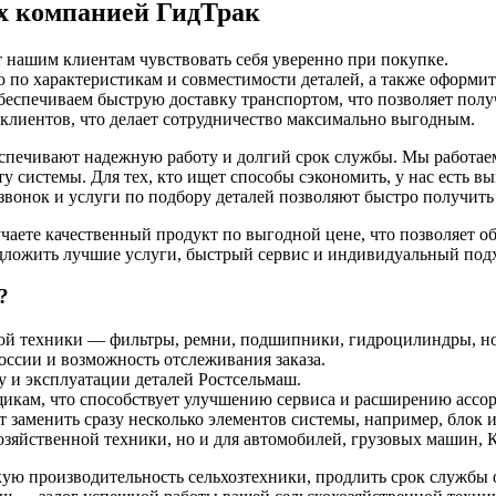
х компанией ГидТрак
т нашим клиентам чувствовать себя уверенно при покупке.
 по характеристикам и совместимости деталей, а также оформить
еспечиваем быструю доставку транспортом, что позволяет получ
 клиентов, что делает сотрудничество максимально выгодным.
беспечивают надежную работу и долгий срок службы. Мы работа
ту системы. Для тех, кто ищет способы сэкономить, у нас есть 
вонок и услуги по подбору деталей позволяют быстро получить 
учаете качественный продукт по выгодной цене, что позволяет 
ложить лучшие услуги, быстрый сервис и индивидуальный подхо
?
ной техники — фильтры, ремни, подшипники, гидроцилиндры, н
России и возможность отслеживания заказа.
у и эксплуатации деталей Ростсельмаш.
икам, что способствует улучшению сервиса и расширению ассор
заменить сразу несколько элементов системы, например, блок и
охозяйственной техники, но и для автомобилей, грузовых машин, 
кую производительность сельхозтехники, продлить срок службы