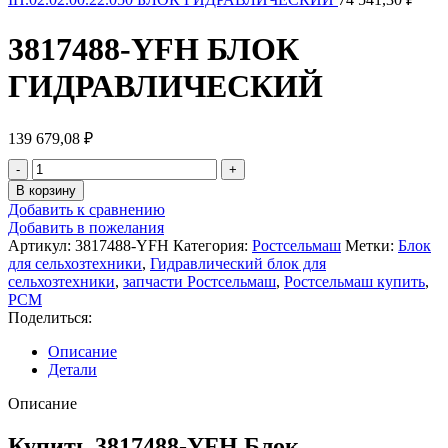
3817488-YFH БЛОК
ГИДРАВЛИЧЕСКИЙ
139 679,08
₽
Количество
товара
В корзину
3817488-
Добавить к сравнению
YFH
Добавить в пожелания
БЛОК
Артикул:
3817488-YFH
Категория:
Ростсельмаш
Метки:
Блок
ГИДРАВЛИЧЕСКИЙ
для сельхозтехники
,
Гидравлический блок для
сельхозтехники
,
запчасти Ростсельмаш
,
Ростсельмаш купить
,
РСМ
Поделиться:
Описание
Детали
Описание
Купить 3817488-YFH Блок