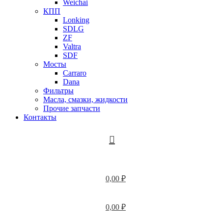
Weichai
КПП
Lonking
SDLG
ZF
Valtra
SDF
Мосты
Carraro
Dana
Фильтры
Масла, смазки, жидкости
Прочие запчасти
Контакты
0,00
₽
0,00
₽