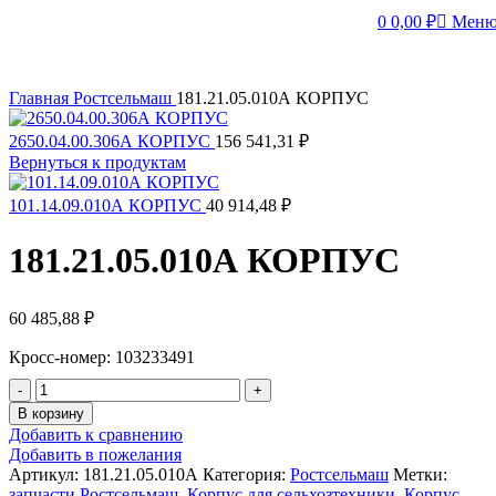
0
0,00
₽
Мен
Главная
Ростсельмаш
181.21.05.010А КОРПУС
2650.04.00.306А КОРПУС
156 541,31
₽
Вернуться к продуктам
101.14.09.010А КОРПУС
40 914,48
₽
181.21.05.010А КОРПУС
60 485,88
₽
Кросс-номер: 103233491
Количество
товара
В корзину
181.21.05.010А
Добавить к сравнению
КОРПУС
Добавить в пожелания
Артикул:
181.21.05.010А
Категория:
Ростсельмаш
Метки:
запчасти Ростсельмаш
,
Корпус для сельхозтехники
,
Корпус