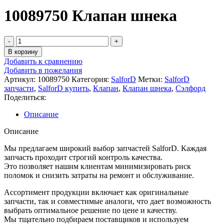
10089750 Клапан шнека
Количество
товара
В корзину
10089750
Добавить к сравнению
Клапан
Добавить в пожелания
шнека
Артикул:
10089750
Категория:
SalforD
Метки:
SalforD
запчасти
,
SalforD купить
,
Клапан
,
Клапан шнека
,
Сэлфорд
Поделиться:
Описание
Описание
Мы предлагаем широкий выбор запчастей SalforD. Каждая
запчасть проходит строгий контроль качества.
Это позволяет нашим клиентам минимизировать риск
поломок и снизить затраты на ремонт и обслуживание.
Ассортимент продукции включает как оригинальные
запчасти, так и совместимые аналоги, что дает возможность
выбрать оптимальное решение по цене и качеству.
Мы тщательно подбираем поставщиков и используем