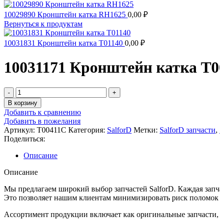
10029890 Кронштейн катка RH1625
0,00
₽
Вернуться к продуктам
10031831 Кронштейн катка T01140
0,00
₽
10031171 Кронштейн катка T
Количество
товара
В корзину
10031171
Добавить к сравнению
Кронштейн
Добавить в пожелания
катка
Артикул:
T00411C
Категория:
SalforD
Метки:
SalforD запчасти
,
T00411C
Поделиться:
Описание
Описание
Мы предлагаем широкий выбор запчастей SalforD. Каждая запча
Это позволяет нашим клиентам минимизировать риск поломок и
Ассортимент продукции включает как оригинальные запчасти, т