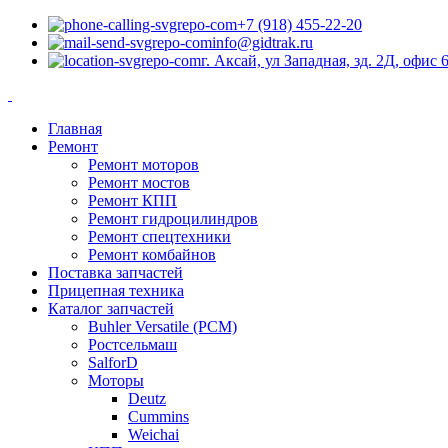
+7 (918) 455-22-20
info@gidtrak.ru
г. Аксай, ул Западная, зд. 2Д, офис 
Главная
Ремонт
Ремонт моторов
Ремонт мостов
Ремонт КПП
Ремонт гидроцилиндров
Ремонт спецтехники
Ремонт комбайнов
Поставка запчастей
Прицепная техника
Каталог запчастей
Buhler Versatile (РСМ)
Ростсельмаш
SalforD
Моторы
Deutz
Cummins
Weichai