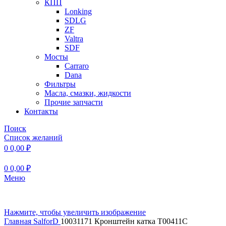
КПП
Lonking
SDLG
ZF
Valtra
SDF
Мосты
Carraro
Dana
Фильтры
Масла, смазки, жидкости
Прочие запчасти
Контакты
Поиск
Список желаний
0
0,00
₽
0
0,00
₽
Меню
Нажмите, чтобы увеличить изображение
Главная
SalforD
10031171 Кронштейн катка T00411C