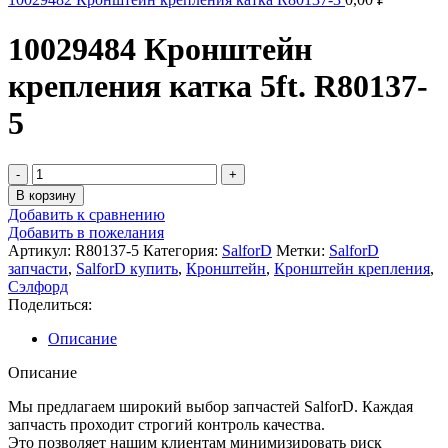
10029484 Кронштейн
крепления катка 5ft. R80137-
5
Количество
товара
В корзину
10029484
Добавить к сравнению
Кронштейн
Добавить в пожелания
крепления
Артикул:
R80137-5
Категория:
SalforD
Метки:
SalforD
катка
запчасти
,
SalforD купить
,
Кронштейн
,
Кронштейн крепления
,
5ft.
Сэлфорд
R80137-
Поделиться:
5
Описание
Описание
Мы предлагаем широкий выбор запчастей SalforD. Каждая
запчасть проходит строгий контроль качества.
Это позволяет нашим клиентам минимизировать риск