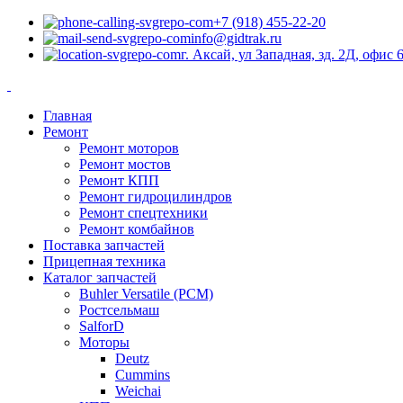
+7 (918) 455-22-20
info@gidtrak.ru
г. Аксай, ул Западная, зд. 2Д, офис 
Главная
Ремонт
Ремонт моторов
Ремонт мостов
Ремонт КПП
Ремонт гидроцилиндров
Ремонт спецтехники
Ремонт комбайнов
Поставка запчастей
Прицепная техника
Каталог запчастей
Buhler Versatile (РСМ)
Ростсельмаш
SalforD
Моторы
Deutz
Cummins
Weichai