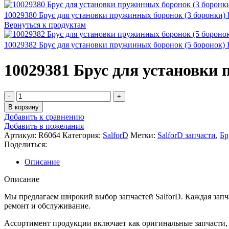
10029380 Брус для установки пружинных боронок (3 боронки)
Вернуться к продуктам
10029382 Брус для установки пружинных боронок (5 боронок)
10029381 Брус для установки
Количество
товара
В корзину
10029381
Добавить к сравнению
Брус
Добавить в пожелания
для
Артикул:
R6064
Категория:
SalforD
Метки:
SalforD запчасти
,
Бр
установки
Поделиться:
пружинных
боронок
Описание
(4
боронки)
Описание
R6064
Мы предлагаем широкий выбор запчастей SalforD. Каждая запч
ремонт и обслуживание.
Ассортимент продукции включает как оригинальные запчасти, 