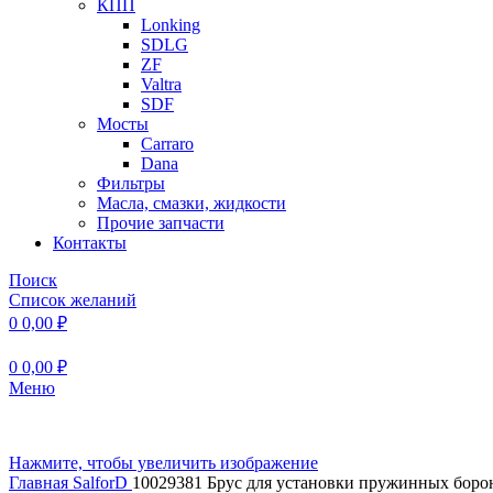
КПП
Lonking
SDLG
ZF
Valtra
SDF
Мосты
Carraro
Dana
Фильтры
Масла, смазки, жидкости
Прочие запчасти
Контакты
Поиск
Список желаний
0
0,00
₽
0
0,00
₽
Меню
Нажмите, чтобы увеличить изображение
Главная
SalforD
10029381 Брус для установки пружинных борон