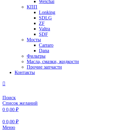
Weichai
КПП
Lonking
SDLG
ZF
Valtra
SDF
Мосты
Carraro
Dana
Фильтры
Масла, смазки, жидкости
Прочие запчасти
Контакты
Поиск
Список желаний
0
0,00
₽
0
0,00
₽
Меню