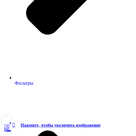
Фильтры
Мой аккаунт
Нажмите, чтобы увеличить изображение
0
Корзина
Магазин