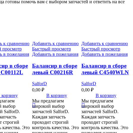
а готовы помочь вам с выбором запчастей и ответить на все
ь к сравнению
Добавить к сравнению
Добавить к сравнению
 просмотр
Быстрый просмотр
Быстрый просмотр
ь в пожелания
Добавить в пожелания
Добавить в пожелания
ир в сборе
Балансир в сборе
Балансир в сборе
 C00112L
левый C00216R
левый C4540WLN
SalforD
SalforD
0,00
₽
0,00
₽
 корзину
В корзину
В корзину
лагаем
Мы предлагаем
Мы предлагаем
й выбор
широкий выбор
широкий выбор
й SalforD.
запчастей SalforD.
запчастей SalforD.
запчасть
Каждая запчасть
Каждая запчасть
т строгий
проходит строгий
проходит строгий
 качества. Это
контроль качества. Это
контроль качества. Это
ет нашим
позволяет нашим
позволяет нашим