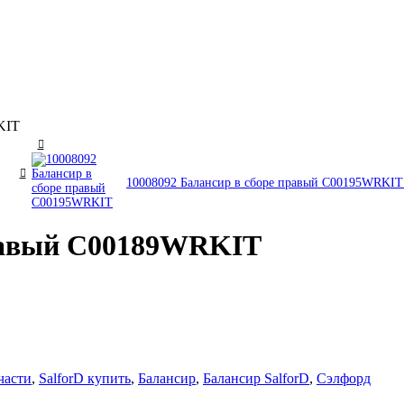
KIT
10008092 Балансир в сборе правый C00195WRKI
правый C00189WRKIT
части
,
SalforD купить
,
Балансир
,
Балансир SalforD
,
Сэлфорд