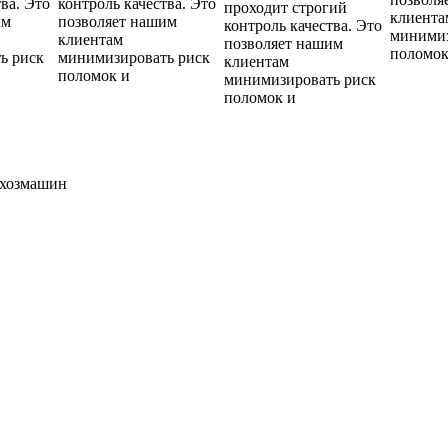
ва. Это
контроль качества. Это
проходит строгий
клиента
им
позволяет нашим
контроль качества. Это
минимиз
клиентам
позволяет нашим
поломок
ь риск
минимизировать риск
клиентам
поломок и
минимизировать риск
поломок и
ьхозмашин