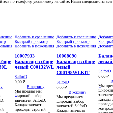
тесь по телефону, указанному на сайте. Наши специалисты всегд
авнению
Добавить к сравнению
Добавить к сравнению
Добавит
отр
Быстрый просмотр
Быстрый просмотр
Быстрый
желания
Добавить в пожелания
Добавить в пожелания
Добавит
10007933
10008090
Баланс
сборе
Балансир в сборе
Балансир в сборе
левый
30L
левый C00132WL
левый
SalforD
C00195WLKIT
0,00
₽
SalforD
В
0,00
₽
SalforD
Мы пред
ну
В корзину
0,00
₽
широки
Мы предлагаем
В корзину
запчасте
р
широкий выбор
Мы предлагаем
Каждая 
rD.
запчастей SalforD.
широкий выбор
проходи
ь
Каждая запчасть
запчастей SalforD.
контроль
ий
проходит строгий
Каждая запчасть
позволя