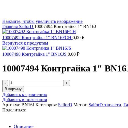
Нажмите, чтобы увеличить изображение
Главная
SalforD
10007494 Контргайка 1″ BN16J
10007492 Контргайка 1" BN16FCH
0,00
₽
Вернуться к продуктам
10007498 Контргайка 1" BN16JS
0,00
₽
10007494 Контргайка 1″ BN16
В корзину
Добавить к сравнению
Добавить в пожелания
Артикул:
BN16J
Категория:
SalforD
Метки:
SalforD запчасти
,
Га
Поделиться:
Описание