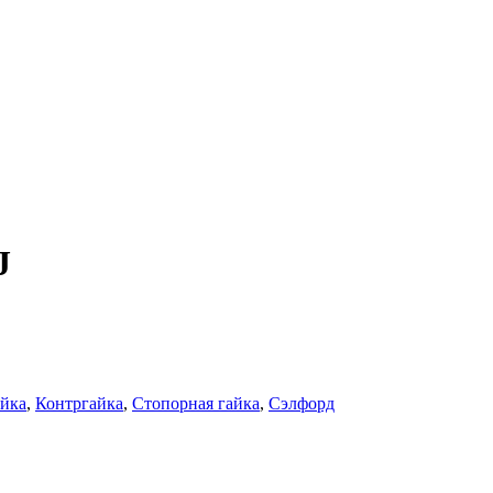
J
йка
,
Контргайка
,
Стопорная гайка
,
Сэлфорд