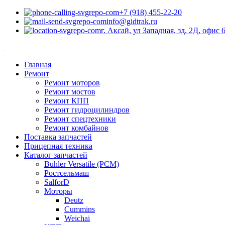
+7 (918) 455-22-20
info@gidtrak.ru
г. Аксай, ул Западная, зд. 2Д, офис 
Главная
Ремонт
Ремонт моторов
Ремонт мостов
Ремонт КПП
Ремонт гидроцилиндров
Ремонт спецтехники
Ремонт комбайнов
Поставка запчастей
Прицепная техника
Каталог запчастей
Buhler Versatile (РСМ)
Ростсельмаш
SalforD
Моторы
Deutz
Cummins
Weichai