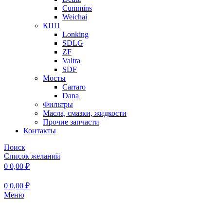
Cummins
Weichai
КПП
Lonking
SDLG
ZF
Valtra
SDF
Мосты
Carraro
Dana
Фильтры
Масла, смазки, жидкости
Прочие запчасти
Контакты
Поиск
Список желаний
0
0,00
₽
0
0,00
₽
Меню