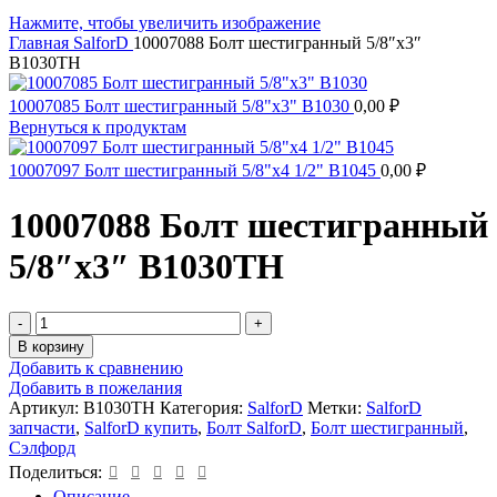
Нажмите, чтобы увеличить изображение
Главная
SalforD
10007088 Болт шестигранный 5/8″х3″
B1030ТH
10007085 Болт шестигранный 5/8"х3" B1030
0,00
₽
Вернуться к продуктам
10007097 Болт шестигранный 5/8"х4 1/2" B1045
0,00
₽
10007088 Болт шестигранный
5/8″х3″ B1030ТH
Количество
товара
В корзину
10007088
Добавить к сравнению
Болт
Добавить в пожелания
шестигранный
Артикул:
B1030ТH
Категория:
SalforD
Метки:
SalforD
5/8"х3"
запчасти
,
SalforD купить
,
Болт SalforD
,
Болт шестигранный
,
B1030ТH
Сэлфорд
Поделиться:
Описание