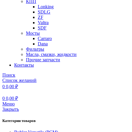
КПП
Lonking
SDLG
ZF
Valtra
SDF
Мосты
Carraro
Dana
Фильтры
Масла, смазки, жидкости
Прочие запчасти
Контакты
Поиск
Список желаний
0
0,00
₽
0
0,00
₽
Меню
Закрыть
Категории товаров