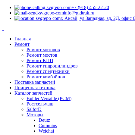
+7 (918) 455-22-20
info@gidtrak.ru
г. Аксай, ул Западная, зд. 2Д, офис 
Главная
Ремонт
Ремонт моторов
Ремонт мостов
Ремонт КПП
Ремонт гидроцилиндров
Ремонт спецтехники
Ремонт комбайнов
Поставка запчастей
Прицепная техника
Каталог запчастей
Buhler Versatile (РСМ)
Ростсельмаш
SalforD
Моторы
Deutz
Cummins
Weichai