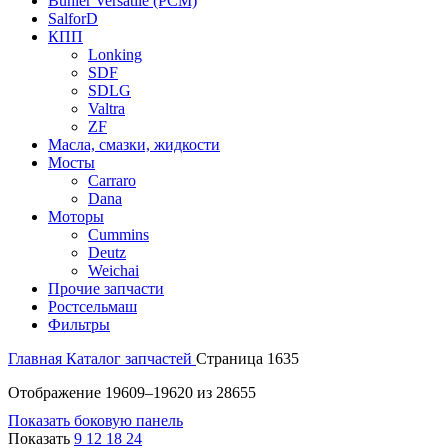
Buhler Versatile (РСМ)
SalforD
КПП
Lonking
SDF
SDLG
Valtra
ZF
Масла, смазки, жидкости
Мосты
Carraro
Dana
Моторы
Cummins
Deutz
Weichai
Прочие запчасти
Ростсельмаш
Фильтры
Главная
Каталог запчастей
Страница 1635
Отображение 19609–19620 из 28655
Показать боковую панель
Показать
9
12
18
24