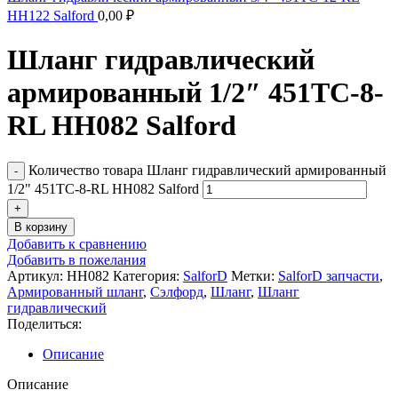
HН122 Salford
0,00
₽
Шланг гидравлический
армированный 1/2″ 451TC-8-
RL HН082 Salford
Количество товара Шланг гидравлический армированный
1/2" 451TC-8-RL HН082 Salford
В корзину
Добавить к сравнению
Добавить в пожелания
Артикул:
HН082
Категория:
SalforD
Метки:
SalforD запчасти
,
Армированный шланг
,
Сэлфорд
,
Шланг
,
Шланг
гидравлический
Поделиться:
Описание
Описание