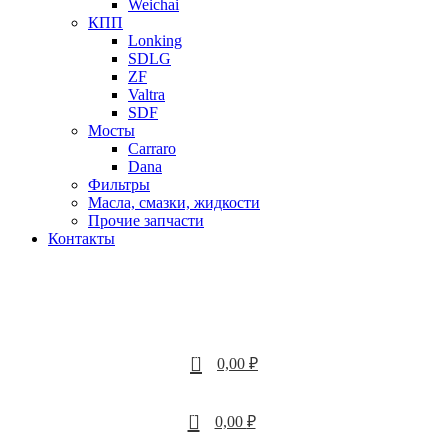
Weichai
КПП
Lonking
SDLG
ZF
Valtra
SDF
Мосты
Carraro
Dana
Фильтры
Масла, смазки, жидкости
Прочие запчасти
Контакты
0
0,00
₽
0
0,00
₽