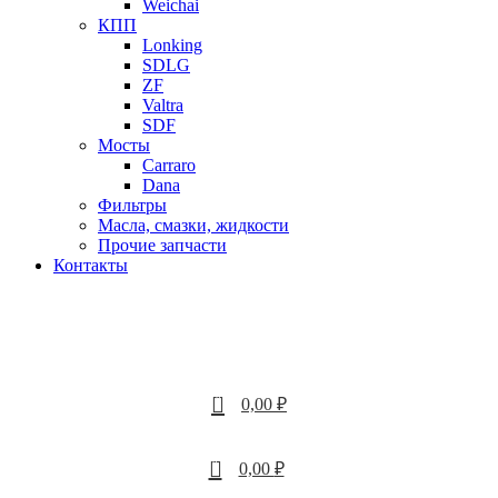
Weichai
КПП
Lonking
SDLG
ZF
Valtra
SDF
Мосты
Carraro
Dana
Фильтры
Масла, смазки, жидкости
Прочие запчасти
Контакты
0
0,00
₽
0
0,00
₽