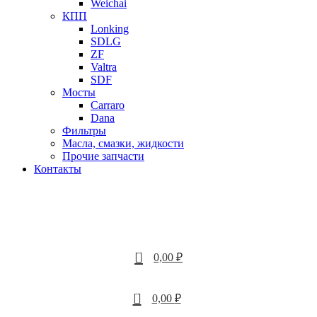
Weichai
КПП
Lonking
SDLG
ZF
Valtra
SDF
Мосты
Carraro
Dana
Фильтры
Масла, смазки, жидкости
Прочие запчасти
Контакты
0
0,00
₽
0
0,00
₽