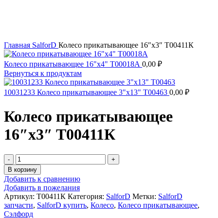
Главная
SalforD
Колесо прикатывающее 16″x3″ T00411К
Колесо прикатывающее 16"х4" T00018А
0,00
₽
Вернуться к продуктам
10031233 Колесо прикатывающее 3"x13" T00463
0,00
₽
Колесо прикатывающее
16″x3″ T00411К
В корзину
Добавить к сравнению
Добавить в пожелания
Артикул:
T00411К
Категория:
SalforD
Метки:
SalforD
запчасти
,
SalforD купить
,
Колесо
,
Колесо прикатывающее
,
Сэлфорд