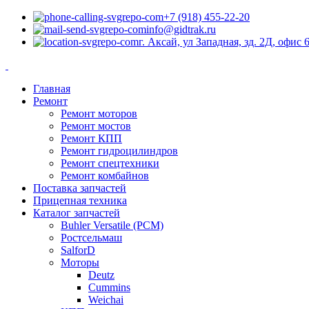
+7 (918) 455-22-20
info@gidtrak.ru
г. Аксай, ул Западная, зд. 2Д, офис 
Главная
Ремонт
Ремонт моторов
Ремонт мостов
Ремонт КПП
Ремонт гидроцилиндров
Ремонт спецтехники
Ремонт комбайнов
Поставка запчастей
Прицепная техника
Каталог запчастей
Buhler Versatile (РСМ)
Ростсельмаш
SalforD
Моторы
Deutz
Cummins
Weichai