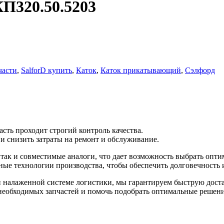
П320.50.5203
части
,
SalforD купить
,
Каток
,
Каток прикатывающий
,
Сэлфорд
сть проходит строгий контроль качества.
 снизить затраты на ремонт и обслуживание.
ак и совместимые аналоги, что дает возможность выбрать оптим
ые технологии производства, чтобы обеспечить долговечность 
и налаженной системе логистики, мы гарантируем быструю дост
необходимых запчастей и помочь подобрать оптимальные решени