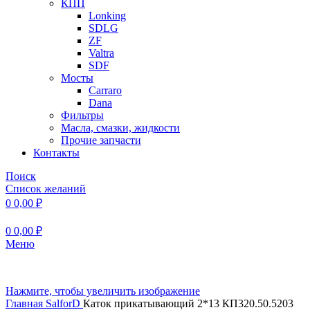
КПП
Lonking
SDLG
ZF
Valtra
SDF
Мосты
Carraro
Dana
Фильтры
Масла, смазки, жидкости
Прочие запчасти
Контакты
Поиск
Список желаний
0
0,00
₽
0
0,00
₽
Меню
Нажмите, чтобы увеличить изображение
Главная
SalforD
Каток прикатывающий 2*13 КП320.50.5203