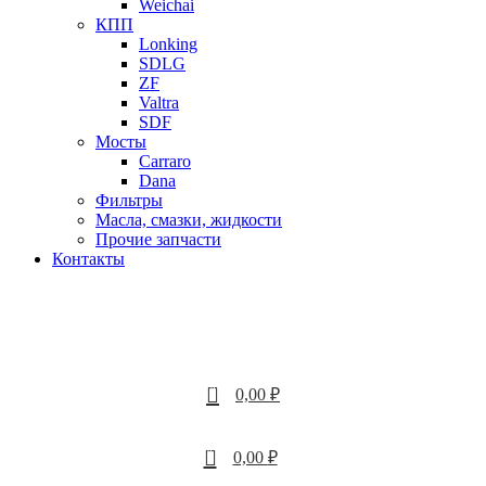
Weichai
КПП
Lonking
SDLG
ZF
Valtra
SDF
Мосты
Carraro
Dana
Фильтры
Масла, смазки, жидкости
Прочие запчасти
Контакты
0
0,00
₽
0
0,00
₽