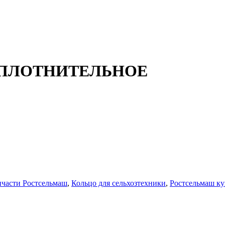
О УПЛОТНИТЕЛЬНОЕ
пчасти Ростсельмаш
,
Кольцо для сельхозтехники
,
Ростсельмаш ку