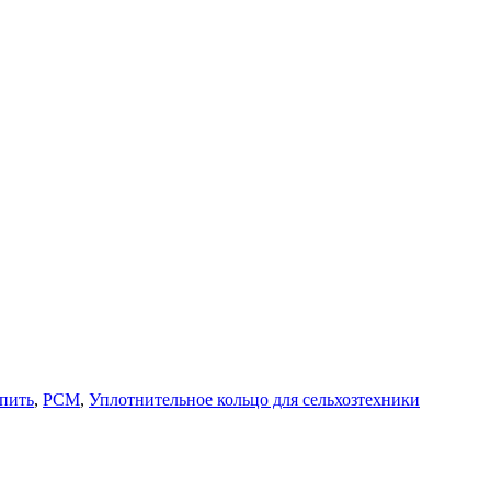
пить
,
РСМ
,
Уплотнительное кольцо для сельхозтехники