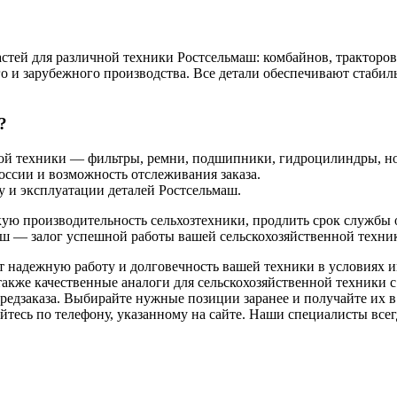
тей для различной техники Ростсельмаш: комбайнов, тракторов,
го и зарубежного производства. Все детали обеспечивают стаби
?
ной техники — фильтры, ремни, подшипники, гидроцилиндры, н
России и возможность отслеживания заказа.
у и эксплуатации деталей Ростсельмаш.
кую производительность сельхозтехники, продлить срок службы
ш — залог успешной работы вашей сельскохозяйственной техни
т надежную работу и долговечность вашей техники в условиях 
акже качественные аналоги для сельскохозяйственной техники с
редзаказа. Выбирайте нужные позиции заранее и получайте их в 
тесь по телефону, указанному на сайте. Наши специалисты всегд