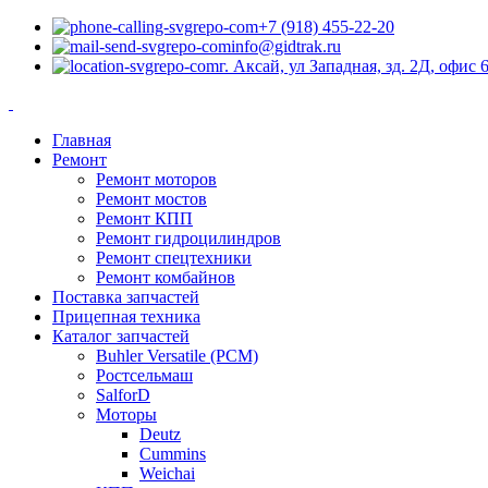
+7 (918) 455-22-20
info@gidtrak.ru
г. Аксай, ул Западная, зд. 2Д, офис 
Главная
Ремонт
Ремонт моторов
Ремонт мостов
Ремонт КПП
Ремонт гидроцилиндров
Ремонт спецтехники
Ремонт комбайнов
Поставка запчастей
Прицепная техника
Каталог запчастей
Buhler Versatile (РСМ)
Ростсельмаш
SalforD
Моторы
Deutz
Cummins
Weichai