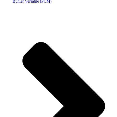
Buhler Versatile (РСМ)