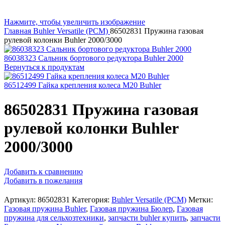
Нажмите, чтобы увеличить изображение
Главная
Buhler Versatile (РСМ)
86502831 Пружина газовая
рулевой колонки Buhler 2000/3000
86038323 Сальник бортового редуктора Buhler 2000
Вернуться к продуктам
86512499 Гайка крепления колеса M20 Buhler
86502831 Пружина газовая
рулевой колонки Buhler
2000/3000
Добавить к сравнению
Добавить в пожелания
Артикул:
86502831
Категория:
Buhler Versatile (РСМ)
Метки:
Газовая пружина Buhler
,
Газовая пружина Бюлер
,
Газовая
пружина для сельхозтехники
,
запчасти buhler купить
,
запчасти