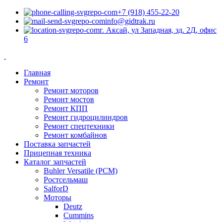
0
0
0
+7 (918) 455-22-20
info@gidtrak.ru
г. Аксай, ул Западная, зд. 2Д, офис
6
Главная
Ремонт
Ремонт моторов
Ремонт мостов
Ремонт КПП
Ремонт гидроцилиндров
Ремонт спецтехники
Ремонт комбайнов
Поставка запчастей
Прицепная техника
Каталог запчастей
Buhler Versatile (РСМ)
Ростсельмаш
SalforD
Моторы
Deutz
Cummins