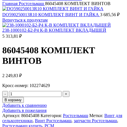
Главная
Ростсельмаш
86045408 КОМПЛЕКТ ВИНТОВ
DO590250013R10 КОМПЛЕКТ ВИНТ И ГАЙКА
3 685,56
₽
Вернуться к продуктам
238-1000102-Б2-Р4 К-В КОМПЛЕКТ ВКЛАДЫШЕЙ
5 313,81
₽
86045408 КОМПЛЕКТ
ВИНТОВ
2 249,83
₽
Кросс-номер: 102274629
Количество
товара
В корзину
86045408
Добавить к сравнению
КОМПЛЕКТ
Добавить в пожелания
ВИНТОВ
Артикул:
86045408
Категория:
Ростсельмаш
Метки:
Винт для
сельхозтехники
,
Винт Ростсельмаш
,
запчасти Ростсельмаш
,
Ростсельмаш купить
,
РСМ