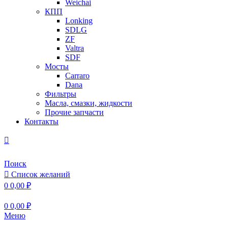
Weichai
КПП
Lonking
SDLG
ZF
Valtra
SDF
Мосты
Carraro
Dana
Фильтры
Масла, смазки, жидкости
Прочие запчасти
Контакты
Поиск
Список желаний
0
0,00
₽
0
0,00
₽
Меню