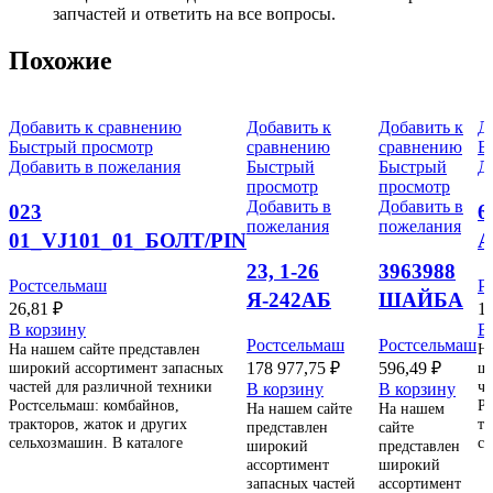
запчастей и ответить на все вопросы.
Похожие
Добавить к сравнению
Добавить к
Добавить к
Д
Быстрый просмотр
сравнению
сравнению
Б
Добавить в пожелания
Быстрый
Быстрый
Д
просмотр
просмотр
Добавить в
Добавить в
023
6
пожелания
пожелания
01_VJ101_01_БОЛТ/PIN
Н
23, 1-26
3963988
Ростсельмаш
Р
Я-242АБ
ШАЙБА
26,81
₽
1
НС12
(3935172)
В корзину
В
Ростсельмаш
Ростсельмаш
На нашем сайте представлен
На
АВТОШИНА
широкий ассортимент запасных
178 977,75
₽
596,49
₽
ши
В АШ
частей для различной техники
ча
В корзину
В корзину
Ростсельмаш: комбайнов,
Ро
На нашем сайте
На нашем
тракторов, жаток и других
тр
представлен
сайте
сельхозмашин. В каталоге
се
широкий
представлен
ассортимент
широкий
запасных частей
ассортимент