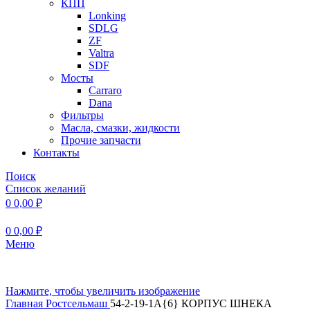
КПП
Lonking
SDLG
ZF
Valtra
SDF
Мосты
Carraro
Dana
Фильтры
Масла, смазки, жидкости
Прочие запчасти
Контакты
Поиск
Список желаний
0
0,00
₽
0
0,00
₽
Меню
Нажмите, чтобы увеличить изображение
Главная
Ростсельмаш
54-2-19-1А{6} КОРПУС ШНЕКА