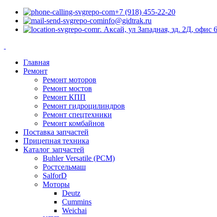
+7 (918) 455-22-20
info@gidtrak.ru
г. Аксай, ул Западная, зд. 2Д, офис 
Главная
Ремонт
Ремонт моторов
Ремонт мостов
Ремонт КПП
Ремонт гидроцилиндров
Ремонт спецтехники
Ремонт комбайнов
Поставка запчастей
Прицепная техника
Каталог запчастей
Buhler Versatile (РСМ)
Ростсельмаш
SalforD
Моторы
Deutz
Cummins
Weichai