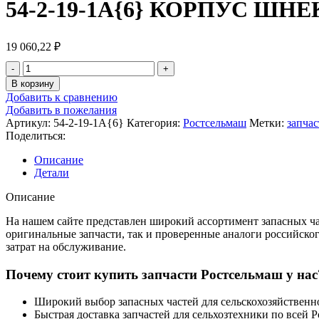
54-2-19-1А{6} КОРПУС ШНЕ
19 060,22
₽
Количество
товара
В корзину
54-
Добавить к сравнению
2-
Добавить в пожелания
19-
Артикул:
54-2-19-1А{6}
Категория:
Ростсельмаш
Метки:
запча
1А{6}
Поделиться:
КОРПУС
ШНЕКА
Описание
Детали
Описание
На нашем сайте представлен широкий ассортимент запасных час
оригинальные запчасти, так и проверенные аналоги российско
затрат на обслуживание.
Почему стоит купить запчасти Ростсельмаш у нас
Широкий выбор запасных частей для сельскохозяйствен
Быстрая доставка запчастей для сельхозтехники по всей 