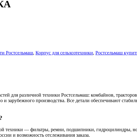
КА
сти Ростсельмаш
,
Корпус для сельхозтехники
,
Ростсельмаш купит
тей для различной техники Ростсельмаш: комбайнов, тракторов,
го и зарубежного производства. Все детали обеспечивают стаби
?
ной техники — фильтры, ремни, подшипники, гидроцилиндры, н
России и возможность отслеживания заказа.