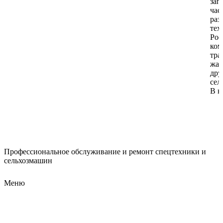
зап
час
раз
тех
Рос
ком
тра
жат
дру
сел
В к
Профессиональное обслуживание и ремонт спецтехники и
сельхозмашин
Меню