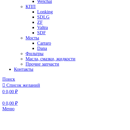
Weichai
КПП
Lonking
SDLG
ZF
Valtra
SDF
Мосты
Carraro
Dana
Фильтры
Масла, смазки, жидкости
Прочие запчасти
Контакты
Поиск
Список желаний
0
0,00
₽
0
0,00
₽
Меню