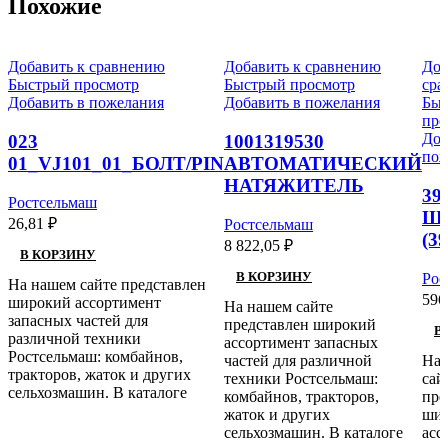
Похожие
Добавить к сравнению
Добавить к сравнению
Доб
Быстрый просмотр
Быстрый просмотр
сра
Добавить в пожелания
Добавить в пожелания
Бы
про
Доб
023
1001319530
пож
01_VJ101_01_БОЛТ/PIN
АВТОМАТИЧЕСКИЙ
НАТЯЖИТЕЛЬ
39
Ростсельмаш
Ш
26,81
₽
Ростсельмаш
(3
8 822,05
₽
В КОРЗИНУ
В КОРЗИНУ
Рос
На нашем сайте представлен
596
широкий ассортимент
На нашем сайте
запасных частей для
представлен широкий
В
различной техники
ассортимент запасных
Ростсельмаш: комбайнов,
частей для различной
На 
тракторов, жаток и других
техники Ростсельмаш:
сай
сельхозмашин. В каталоге
комбайнов, тракторов,
пре
жаток и других
ши
сельхозмашин. В каталоге
асс