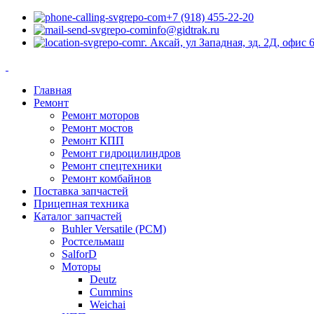
+7 (918) 455-22-20
info@gidtrak.ru
г. Аксай, ул Западная, зд. 2Д, офис 
Главная
Ремонт
Ремонт моторов
Ремонт мостов
Ремонт КПП
Ремонт гидроцилиндров
Ремонт спецтехники
Ремонт комбайнов
Поставка запчастей
Прицепная техника
Каталог запчастей
Buhler Versatile (РСМ)
Ростсельмаш
SalforD
Моторы
Deutz
Cummins
Weichai