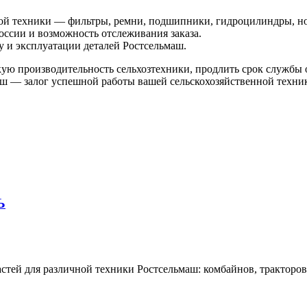
ной техники — фильтры, ремни, подшипники, гидроцилиндры, н
России и возможность отслеживания заказа.
у и эксплуатации деталей Ростсельмаш.
кую производительность сельхозтехники, продлить срок службы
ш — залог успешной работы вашей сельскохозяйственной техни
Ь
тей для различной техники Ростсельмаш: комбайнов, тракторов,