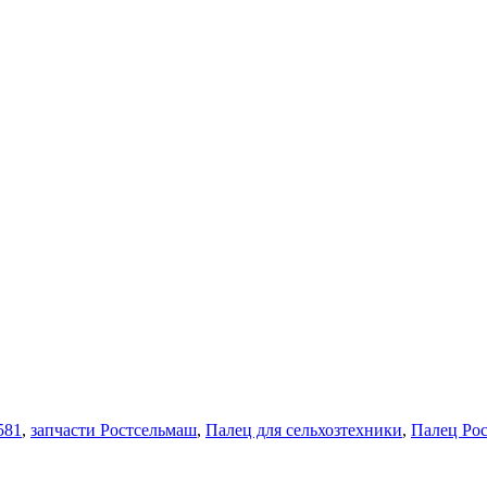
581
,
запчасти Ростсельмаш
,
Палец для сельхозтехники
,
Палец Ро