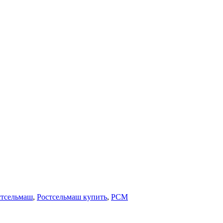
стсельмаш
,
Ростсельмаш купить
,
РСМ