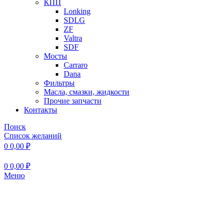
КПП
Lonking
SDLG
ZF
Valtra
SDF
Мосты
Carraro
Dana
Фильтры
Масла, смазки, жидкости
Прочие запчасти
Контакты
Поиск
Список желаний
0
0,00
₽
0
0,00
₽
Меню