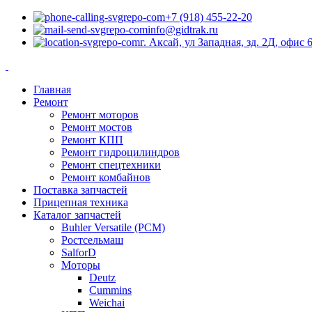
+7 (918) 455-22-20
info@gidtrak.ru
г. Аксай, ул Западная, зд. 2Д, офис 
Главная
Ремонт
Ремонт моторов
Ремонт мостов
Ремонт КПП
Ремонт гидроцилиндров
Ремонт спецтехники
Ремонт комбайнов
Поставка запчастей
Прицепная техника
Каталог запчастей
Buhler Versatile (РСМ)
Ростсельмаш
SalforD
Моторы
Deutz
Cummins
Weichai