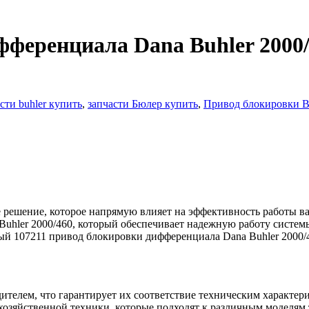
фференциала Dana Buhler 2000
сти buhler купить
,
запчасти Бюлер купить
,
Привод блокировки B
е решение, которое напрямую влияет на эффективность работы в
Buhler 2000/460, который обеспечивает надежную работу систем
й 107211 привод блокировки дифференциала Dana Buhler 2000/46
телем, что гарантирует их соответствие техническим характер
охозяйственной техники, которые подходят к различным моделя