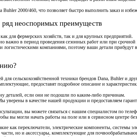
uhler 2000/460, что позволяет быстро выполнить заказ и избеж
те ряд неоспоримых преимуществ
как для фермерских хозяйств, так и для крупных предприятий.
нно важно в период проведения сезонных работ или при срочной
 логистическими компаниями, поэтому ваши детали прибудут в 
анию?
й для сельскохозяйственной техники брендов Dana, Buhler и др
плектующие, предоставят подробное описание и характеристики
ену деталей, если они не подошли по каким-либо причинам.
Мы уверены в качестве нашей продукции и предоставляем гарант
сультации, вы можете связаться с нашим специалистом по теле
тобы вы могли начать работы на поле или в сервисном центре без
кие как переключатели, электрические компоненты, системы элек
е части, но и аксессуары, комплектующие для почвообрабатыва