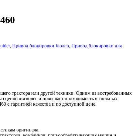
/460
uhler
,
Привод блокировки Бюлер
,
Привод блокировки для
ашего трактора или другой техники. Одним из востребованных
ы сцепления колес и повышает проходимость в сложных
0 с гарантией качества и по доступной цене.
истикам оригинала.
м тракторов, комбайнов, почвообрабатывающих машин и