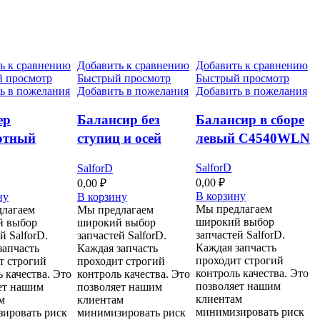
ь к сравнению
Добавить к сравнению
Добавить к сравнению
 просмотр
Быстрый просмотр
Быстрый просмотр
ь в пожелания
Добавить в пожелания
Добавить в пожелания
ер
Балансир без
Балансир в сборе
отный
ступиц и осей
левый C4540WLN
88
нагрузка 8000
SalforD
SalforD
фунтов C5540WL-
0,00
₽
0,00
₽
KIT
В корзину
ну
В корзину
Мы предлагаем
лагаем
Мы предлагаем
широкий выбор
й выбор
широкий выбор
запчастей SalforD.
й SalforD.
запчастей SalforD.
Каждая запчасть
запчасть
Каждая запчасть
проходит строгий
т строгий
проходит строгий
контроль качества. Это
 качества. Это
контроль качества. Это
позволяет нашим
ет нашим
позволяет нашим
клиентам
м
клиентам
минимизировать риск
ировать риск
минимизировать риск