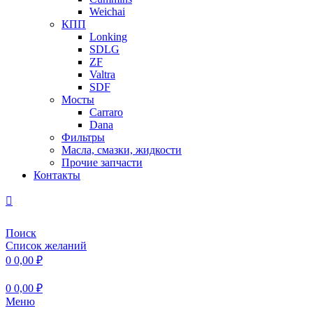
Weichai
КПП
Lonking
SDLG
ZF
Valtra
SDF
Мосты
Carraro
Dana
Фильтры
Масла, смазки, жидкости
Прочие запчасти
Контакты
Поиск
Список желаний
0
0,00
₽
0
0,00
₽
Меню