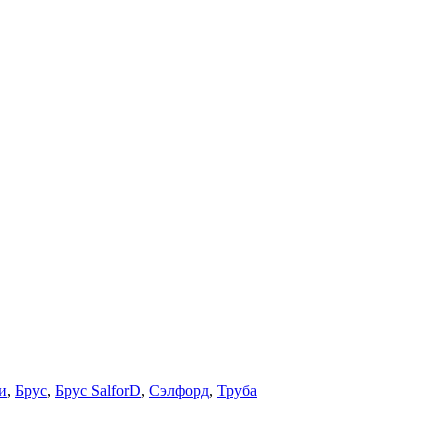
и
,
Брус
,
Брус SalforD
,
Сэлфорд
,
Труба