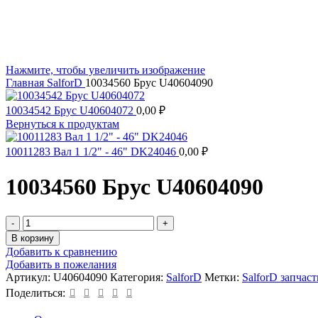
Нажмите, чтобы увеличить изображение
Главная
SalforD
10034560 Брус U40604090
10034542 Брус U40604072
0,00
₽
Вернуться к продуктам
10011283 Вал 1 1/2" - 46" DK24046
0,00
₽
10034560 Брус U40604090
Количество
товара
В корзину
10034560
Добавить к сравнению
Брус
Добавить в пожелания
U40604090
Артикул:
U40604090
Категория:
SalforD
Метки:
SalforD запчаст
Поделиться: