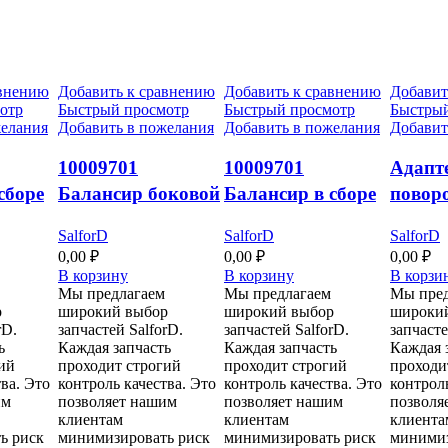
авнению
Добавить к сравнению
Добавить к сравнению
Добавит
отр
Быстрый просмотр
Быстрый просмотр
Быстрый
желания
Добавить в пожелания
Добавить в пожелания
Добавит
10009701
10009701
Адапт
сборе
Балансир боковой
Балансир в сборе
повор
секции рамы
левый C4540WL
Н9305
SalforD
SalforD
SalforD
IT
нагрузка 5000
0,00
₽
0,00
₽
0,00
₽
фунтов C4540WL-
В корзину
В корзину
В корзи
Мы предлагаем
Мы предлагаем
Мы пред
KIT
р
широкий выбор
широкий выбор
широки
rD.
запчастей SalforD.
запчастей SalforD.
запчасте
ь
Каждая запчасть
Каждая запчасть
Каждая 
ий
проходит строгий
проходит строгий
проходи
ва. Это
контроль качества. Это
контроль качества. Это
контроль
им
позволяет нашим
позволяет нашим
позволя
клиентам
клиентам
клиента
ь риск
минимизировать риск
минимизировать риск
минимиз