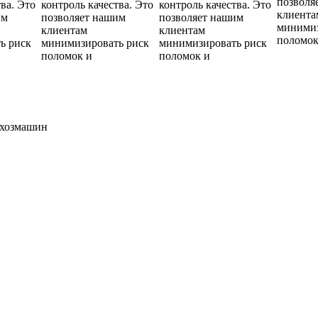
позволя
ва. Это
контроль качества. Это
контроль качества. Это
клиента
им
позволяет нашим
позволяет нашим
минимиз
клиентам
клиентам
поломок
ь риск
минимизировать риск
минимизировать риск
поломок и
поломок и
ьхозмашин