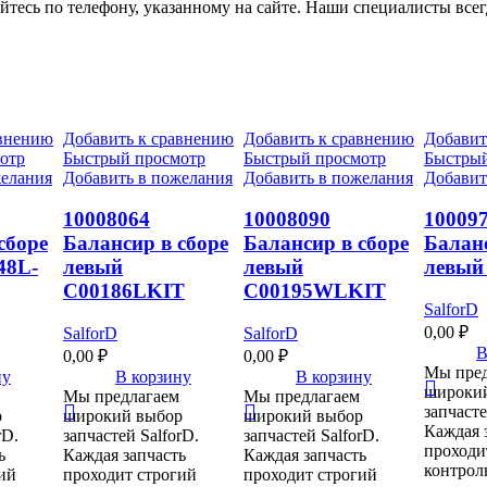
тесь по телефону, указанному на сайте. Наши специалисты всегд
авнению
Добавить к сравнению
Добавить к сравнению
Добавит
отр
Быстрый просмотр
Быстрый просмотр
Быстрый
желания
Добавить в пожелания
Добавить в пожелания
Добавит
10008064
10008090
10009
сборе
Балансир в сборе
Балансир в сборе
Баланс
48L-
левый
левый
левый
C00186LKIT
C00195WLKIT
SalforD
0,00
₽
SalforD
SalforD
В
0,00
₽
0,00
₽
Мы пред
ну
В корзину
В корзину
широки
Мы предлагаем
Мы предлагаем
запчасте
р
широкий выбор
широкий выбор
Каждая 
rD.
запчастей SalforD.
запчастей SalforD.
проходи
ь
Каждая запчасть
Каждая запчасть
контроль
ий
проходит строгий
проходит строгий