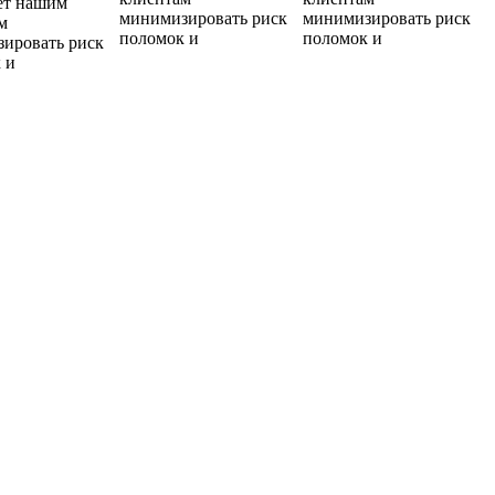
ет нашим
минимизировать риск
минимизировать риск
м
поломок и
поломок и
ировать риск
 и