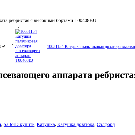
рата ребристая с высокими бортами T00408BU
00
₽
10031154 Катушка пальчиковая дозатора высев
ысевающего аппарата ребриста
и
,
SalforD купить
,
Катушка
,
Катушка дозатора
,
Сэлфорд