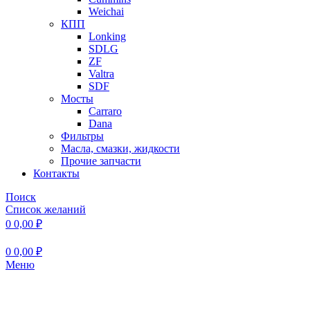
Weichai
КПП
Lonking
SDLG
ZF
Valtra
SDF
Мосты
Carraro
Dana
Фильтры
Масла, смазки, жидкости
Прочие запчасти
Контакты
Поиск
Список желаний
0
0,00
₽
0
0,00
₽
Меню