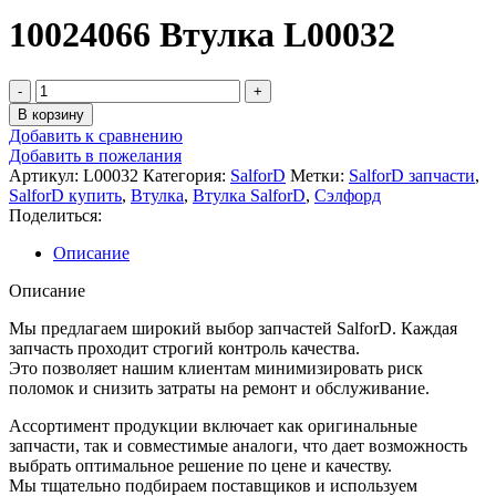
10024066 Втулка L00032
Количество
товара
В корзину
10024066
Добавить к сравнению
Втулка
Добавить в пожелания
L00032
Артикул:
L00032
Категория:
SalforD
Метки:
SalforD запчасти
,
SalforD купить
,
Втулка
,
Втулка SalforD
,
Сэлфорд
Поделиться:
Описание
Описание
Мы предлагаем широкий выбор запчастей SalforD. Каждая
запчасть проходит строгий контроль качества.
Это позволяет нашим клиентам минимизировать риск
поломок и снизить затраты на ремонт и обслуживание.
Ассортимент продукции включает как оригинальные
запчасти, так и совместимые аналоги, что дает возможность
выбрать оптимальное решение по цене и качеству.
Мы тщательно подбираем поставщиков и используем