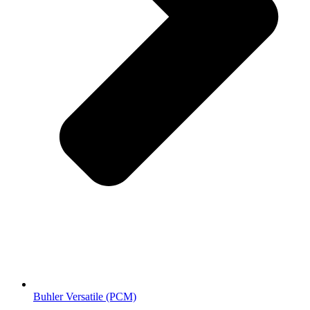
Buhler Versatile (РСМ)