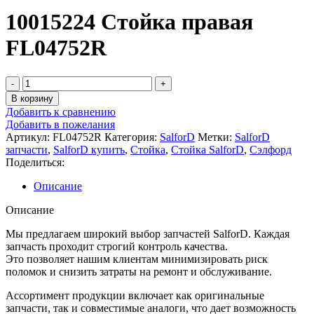
10015224 Стойка правая
FL04752R
Количество
товара
В корзину
10015224
Добавить к сравнению
Стойка
Добавить в пожелания
правая
Артикул:
FL04752R
Категория:
SalforD
Метки:
SalforD
FL04752R
запчасти
,
SalforD купить
,
Стойка
,
Стойка SalforD
,
Сэлфорд
Поделиться:
Описание
Описание
Мы предлагаем широкий выбор запчастей SalforD. Каждая
запчасть проходит строгий контроль качества.
Это позволяет нашим клиентам минимизировать риск
поломок и снизить затраты на ремонт и обслуживание.
Ассортимент продукции включает как оригинальные
запчасти, так и совместимые аналоги, что дает возможность