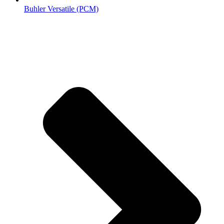
Buhler Versatile (РСМ)