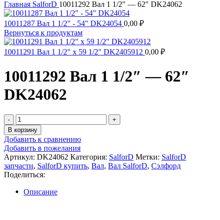
Главная
SalforD
10011292 Вал 1 1/2″ — 62″ DK24062
10011287 Вал 1 1/2" - 54" DK24054
0,00
₽
Вернуться к продуктам
10011291 Вал 1 1/2" х 59 1/2" DK2405912
0,00
₽
10011292 Вал 1 1/2″ — 62″
DK24062
Количество
товара
В корзину
10011292
Добавить к сравнению
Вал
Добавить в пожелания
1
Артикул:
DK24062
Категория:
SalforD
Метки:
SalforD
1/2"
запчасти
,
SalforD купить
,
Вал
,
Вал SalforD
,
Сэлфорд
-
Поделиться:
62"
DK24062
Описание