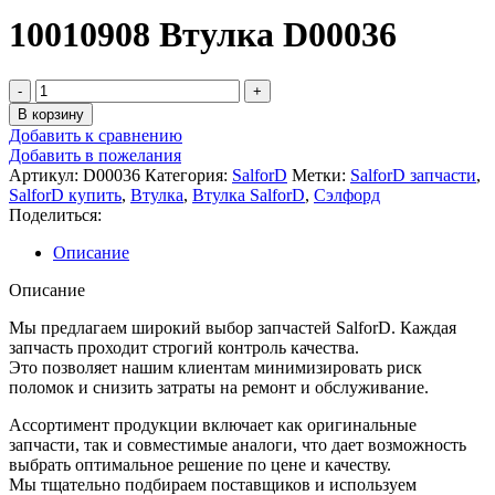
10010908 Втулка D00036
Количество
товара
В корзину
10010908
Добавить к сравнению
Втулка
Добавить в пожелания
D00036
Артикул:
D00036
Категория:
SalforD
Метки:
SalforD запчасти
,
SalforD купить
,
Втулка
,
Втулка SalforD
,
Сэлфорд
Поделиться:
Описание
Описание
Мы предлагаем широкий выбор запчастей SalforD. Каждая
запчасть проходит строгий контроль качества.
Это позволяет нашим клиентам минимизировать риск
поломок и снизить затраты на ремонт и обслуживание.
Ассортимент продукции включает как оригинальные
запчасти, так и совместимые аналоги, что дает возможность
выбрать оптимальное решение по цене и качеству.
Мы тщательно подбираем поставщиков и используем