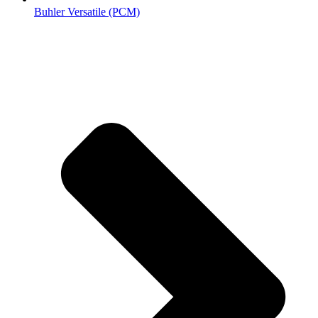
Buhler Versatile (РСМ)