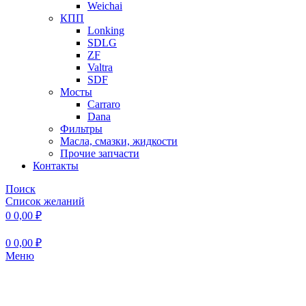
Weichai
КПП
Lonking
SDLG
ZF
Valtra
SDF
Мосты
Carraro
Dana
Фильтры
Масла, смазки, жидкости
Прочие запчасти
Контакты
Поиск
Список желаний
0
0,00
₽
0
0,00
₽
Меню