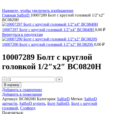
Нажмите, чтобы увеличить изображение
Главная
SalforD
10007289 Болт с круглой головкой 1/2″x2″
BC0820H
10007297 Болт с круглой головкой 1/2"х4" BC0840H
0,00
₽
Вернуться к продуктам
10007290 Болт с круглой головкой 1/2"x2" BC0820S
0,00
₽
10007289 Болт с круглой
головкой 1/2″x2″ BC0820H
В корзину
Добавить к сравнению
Добавить в пожелания
Артикул:
BC0820H
Категория:
SalforD
Метки:
SalforD
запчасти
,
SalforD купить
,
Болт SalforD
,
Болт с круглой
головкой
,
Сэлфорд
Поделиться: