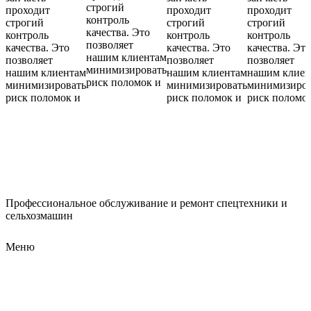
строгий
проходит
проходит
проходит
контроль
строгий
строгий
строгий
качества. Это
контроль
контроль
контроль
позволяет
качества. Это
качества. Это
качества. Это
нашим клиентам
позволяет
позволяет
позволяет
минимизировать
нашим клиентам
нашим клиентам
нашим клиен
риск поломок и
минимизировать
минимизировать
минимизиров
риск поломок и
риск поломок и
риск поломо
Профессиональное обслуживание и ремонт спецтехники и
сельхозмашин
Меню